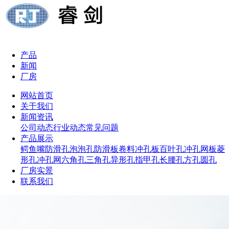
产品
新闻
厂房
网站首页
关于我们
新闻资讯
公司动态
行业动态
常见问题
产品展示
鳄鱼嘴防滑孔
泡泡孔防滑板
卷料冲孔板
百叶孔冲孔网板
菱
形孔冲孔网
六角孔
三角孔
异形孔
指甲孔
长腰孔
方孔
圆孔
厂房实景
联系我们