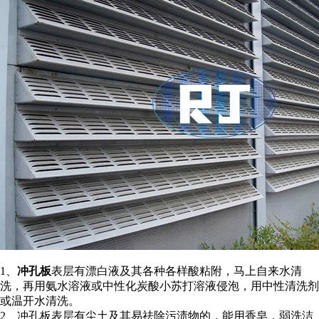
1、
冲孔板
表层有漂白液及其各种各样酸粘附，马上自来水清
洗，再用氨水溶液或中性化炭酸小苏打溶液侵泡，用中性清洗剂
或温开水清洗。
2、冲孔板表层有尘土及其易祛除污渍物的，能用香皂，弱洗洁