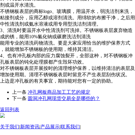
剂或温开水清洗。
不锈钢板表层的商标logo、玻璃膜，用温开水，弱洗洁剂来洗，
粘接剂成分，应用乙醇或溶剂清洗。用绵软的布擦干净，之后用
中性清洗剂或氨水溶液或用专用型洗洁剂清理。
3、清洗时要温开水中性清洗剂可洗掉。不锈钢板表层废弃物造
成的锈，能用10%氰化钠或碾磨洗洁剂清洗
能用专业的清洗药物清洗。要是大家应用恰当的维护保养方式
，就能增加不锈钢板的使用期，维持其清洁。
4、也有冲孔板內部的应力腐蚀裂开，全部这种，对不锈钢板冲
孔板表层的钝化处理膜都产生毁坏功效。
对不锈钢板表层开展按时的清理维护保养，以维持清洁的表层及
增加使用期。清理不锈钢板表层时留意不产生表层刮伤状况。
上边是冲孔板的有关事宜，期待能对您有一定的协助。
上一条
冲孔网板商品加工工艺的规定
下一条
圆洞冲孔网现货交易全是哪些的？
返回列表
关于我们
|
新闻资讯
|
产品展示
|
联系我们
|