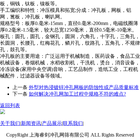
板，铜钱，钛板，镍板等。
手工编织和特性：冲压模具和拓宽;分成：冲孔板，网板，铝
网，篦板，冲孔板，喇叭网。
规格型号：板厚0.毫米-15mm，直径0.毫米-200mm，电磁线圈薄
厚0.2毫米-1.5毫米，较大总宽1250毫米，直径0.5毫米-10毫米。
板孔：圆孔，圆孔，金钢孔，圆洞，六角孔，十字孔，三角孔，
长圆洞，长腰孔，红梅花孔，鳞片孔，纹路孔，五角孔，不规律
孔，鼓孔等。
冲孔板的主要用途：广泛运用于机械制造，医药设备，食品工业
机械设备，卷烟机械，水稻收割机，干洗机，烫台，消音设备，
冷冻设备(家用中央空调)音响，工艺品制作，造纸工业，工程机
械配件，过滤器设备等领域。
上一条
外型对热浸镀锌冲孔网板的防蚀性或产品质量标准
下一条
如何解决冲孔网加工过程中规格不符的难点?
返回列表
关于我们
|
新闻资讯
|
产品展示
|
联系我们
|
CopyRight 上海睿剑冲孔网筛有限公司 ALL Rights Reserved