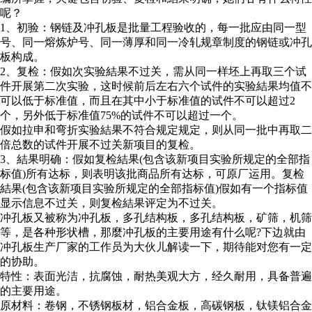
呢？
1、初验：钢链及冲孔板是批量工程验收的，每一批应由同一型
号、同一熔炼炉号、同一薄厚和同一冷轧规章制度的钢链或冲孔
板构成。
2、复检：假如次实验結果不过关，需从同一样坯上再取三个试
件开展第二次实验，这时候前后左右六个试件的实验結果均值不
可以低于标准值，而且在其中小于标准值的试件不可以超过2
个，另外低于标准值75%的试件不可以超过一个。
假如拉申和弯折实验結果不符合规定规定，则从同一批中再取二
倍总数的试件开展不过关新项目的复检。
3、結果明确：假如复检結果(包含该新项目实验所规定的全部指
标值)所有达标，则表明该批商品所有达标，可原厂运用。复检
結果(包含该新项目实验所规定的全部指标值)假如有一个指标值
显示信息不过关，则复检結果评定为不过关。
冲孔板又被称为冲孔板，多孔结构板，多孔结构板，矿筛，机筛
等，是各种形状槽，那麼冲孔板的主要用途有什么呢?下边就由
冲孔板生产厂家的工作员为大伙儿解读一下，期待能对您有一定
的协助。
特性：表面光洁，抗腐蚀，耐热美观大方，经久耐用，具备普遍
的主要用途。
原材料：卷钢，不锈钢板材，铝合金板，高碳钢板，钛镁铝合金