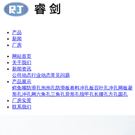
产品
新闻
厂房
网站首页
关于我们
新闻资讯
公司动态
行业动态
常见问题
产品展示
鳄鱼嘴防滑孔
泡泡孔防滑板
卷料冲孔板
百叶孔冲孔网板
菱
形孔冲孔网
六角孔
三角孔
异形孔
指甲孔
长腰孔
方孔
圆孔
厂房实景
联系我们