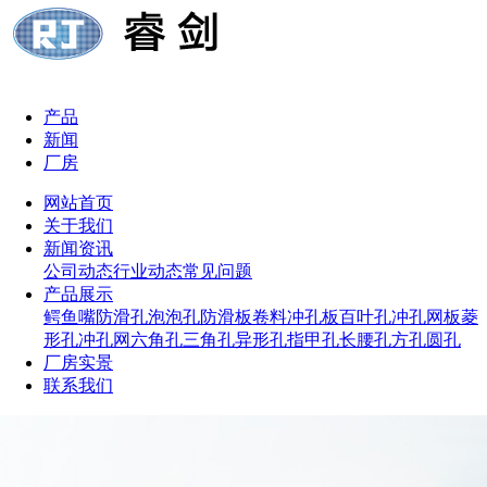
产品
新闻
厂房
网站首页
关于我们
新闻资讯
公司动态
行业动态
常见问题
产品展示
鳄鱼嘴防滑孔
泡泡孔防滑板
卷料冲孔板
百叶孔冲孔网板
菱
形孔冲孔网
六角孔
三角孔
异形孔
指甲孔
长腰孔
方孔
圆孔
厂房实景
联系我们