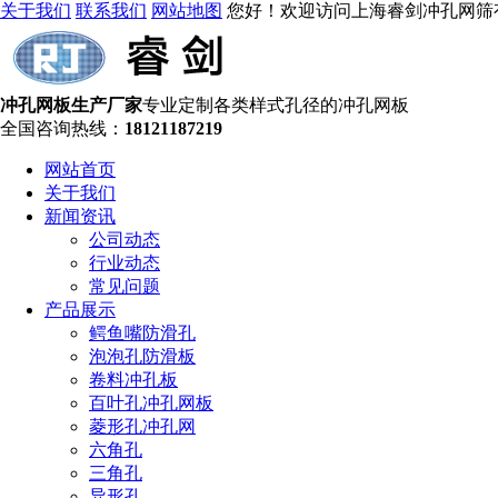
关于我们
联系我们
网站地图
您好！欢迎访问上海睿剑冲孔网筛
冲孔网板生产厂家
专业定制各类样式孔径的冲孔网板
全国咨询热线：
18121187219
网站首页
关于我们
新闻资讯
公司动态
行业动态
常见问题
产品展示
鳄鱼嘴防滑孔
泡泡孔防滑板
卷料冲孔板
百叶孔冲孔网板
菱形孔冲孔网
六角孔
三角孔
异形孔