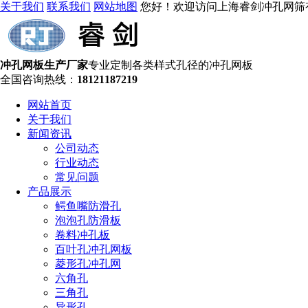
关于我们
联系我们
网站地图
您好！欢迎访问上海睿剑冲孔网筛
冲孔网板生产厂家
专业定制各类样式孔径的冲孔网板
全国咨询热线：
18121187219
网站首页
关于我们
新闻资讯
公司动态
行业动态
常见问题
产品展示
鳄鱼嘴防滑孔
泡泡孔防滑板
卷料冲孔板
百叶孔冲孔网板
菱形孔冲孔网
六角孔
三角孔
异形孔