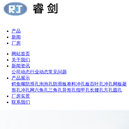
产品
新闻
厂房
网站首页
关于我们
新闻资讯
公司动态
行业动态
常见问题
产品展示
鳄鱼嘴防滑孔
泡泡孔防滑板
卷料冲孔板
百叶孔冲孔网板
菱
形孔冲孔网
六角孔
三角孔
异形孔
指甲孔
长腰孔
方孔
圆孔
厂房实景
联系我们