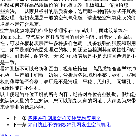
那麼如何选择高品质廉价的冲孔板呢?冲孔板加工厂传授给您一
些方法。，从家具板材的品质看来，选用哪一种解决方式开展表
层处理。假如表层是一般的空气氧化板，请查验空气氧化膜的薄
厚是不是符合规定。
空气氧化膜薄厚的行业标准通常在10μm以上，而建筑幕墙在
10μm以上。空气氧化膜具备较强的耐磨性能，耐老化，耐腐蚀
性，可以在板材表层产生多种多样色调，具备较强的强度和耐用
性。如果是别的表层处理过的板，则还应当检测其耐腐蚀性和耐
碱性。耐磨损，耐老化，无论冲孔板表层是不是光洁且色调是不
是一致。
看冲孔板不可以弯折和歪曲，视角应恰当。高品质铝合金型材冲
孔板，生产加工细致，边沿，弯折后各领域均平整，标准。双翘
板的薄厚能否合格，表层是不是清理，平稳，无打孔，无埋孔，
抗压性能是不达标。
以上便是为各位了解的所有内容，期待对各位有些协助。假如您
想认识大量的专业知识，您可以预览大家的网址，大家会为您带
来更专业的信息内容。
上一条
应用冲孔网板怎样安装架构应用？
下一条
如何防止不锈钢板冲孔网发生空气氧化
返回列表