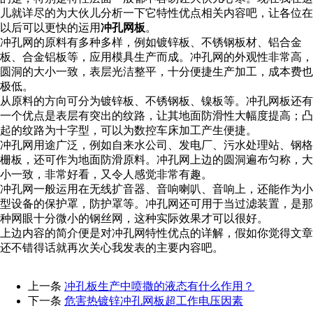
儿就详尽的为大伙儿分析一下它特性优点相关内容吧，让各位在
以后可以更快的运用
冲孔网板
。
冲孔网的原料有多种多样，例如镀锌板、不锈钢板材、铝合金
板、合金铝板等，应用模具生产而成。冲孔网的外观性非常高，
圆洞的大小一致，表层光洁整平，十分便捷生产加工，成本费也
极低。
从原料的方向可分为镀锌板、不锈钢板、镍板等。冲孔网板还有
一个优点是表层有突出的纹路，让其地面防滑性大幅度提高；凸
起的纹路为十字型，可以为数控车床加工产生便捷。
冲孔网用途广泛，例如自来水公司、发电厂、污水处理站、钢格
栅板，还可作为地面防滑原料。冲孔网上边的圆洞遍布匀称，大
小一致，非常好看，又令人感觉非常有趣。
冲孔网一般运用在无线扩音器、音响喇叭、音响上，还能作为小
型设备的保护罩，防护罩等。冲孔网还可用于当过滤装置，是那
种网眼十分微小的钢丝网，这种实际效果才可以很好。
上边内容的简介便是对冲孔网特性优点的详解，假如你觉得文章
还不错得话就再次关心我发表的主要内容吧。
上一条
冲孔板生产中喷撒的液态有什么作用？
下一条
危害热镀锌冲孔网板超工作电压因素