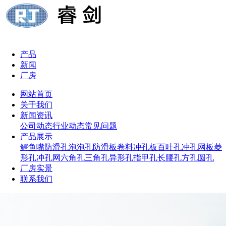
产品
新闻
厂房
网站首页
关于我们
新闻资讯
公司动态
行业动态
常见问题
产品展示
鳄鱼嘴防滑孔
泡泡孔防滑板
卷料冲孔板
百叶孔冲孔网板
菱
形孔冲孔网
六角孔
三角孔
异形孔
指甲孔
长腰孔
方孔
圆孔
厂房实景
联系我们