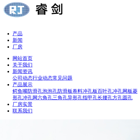
产品
新闻
厂房
网站首页
关于我们
新闻资讯
公司动态
行业动态
常见问题
产品展示
鳄鱼嘴防滑孔
泡泡孔防滑板
卷料冲孔板
百叶孔冲孔网板
菱
形孔冲孔网
六角孔
三角孔
异形孔
指甲孔
长腰孔
方孔
圆孔
厂房实景
联系我们