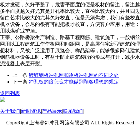
板才发硬，欠好平整了，危害平面度的便是板材的留边，留边越
多平面度越欠好尤其是开孔率比较大，直径比较大的，并且四边
留白艺术比较大的尤其欠好校直，但是无须焦虑，我们有些校直
机器设备，会尽的很有可能把板才校直，方便客户应用，用途：
用以煤矿业护顶。
正宗、公路桥梁生产制造、路基工程网筋、建筑施工，一般钢丝
网用以工程建筑工作作板网和间距网，是高层住宅新型建筑的理
想材料，又被广泛运用于展览会、样品架等，能够很多降低建筑
钢筋机器设备工时，有益于防止建筑裂缝的形成与打开，减少水
泥混凝土表层开裂。
上一条
镀锌钢板冲孔网和冷板冲孔网的不同之处
下一条
冲孔板的度怎么才能做到顾客理想的规定
返回列表
关于我们
|
新闻资讯
|
产品展示
|
联系我们
|
CopyRight 上海睿剑冲孔网筛有限公司 ALL Rights Reserved