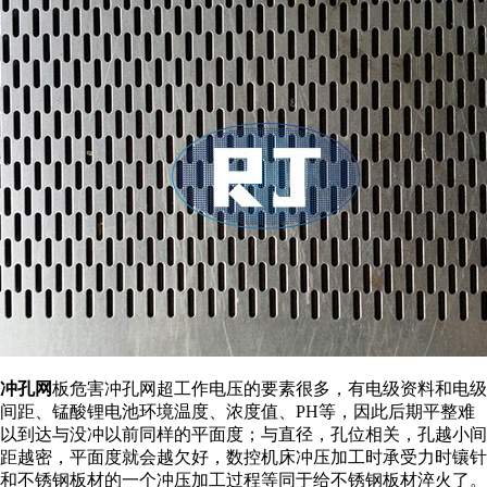
冲孔网
板危害冲孔网超工作电压的要素很多，有电级资料和电级
间距、锰酸锂电池环境温度、浓度值、PH等，因此后期平整难
以到达与没冲以前同样的平面度；与直径，孔位相关，孔越小间
距越密，平面度就会越欠好，数控机床冲压加工时承受力时镶针
和不锈钢板材的一个冲压加工过程等同于给不锈钢板材淬火了。