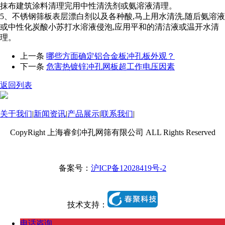
抹布建筑涂料清理完用中性清洗剂或氨溶液清理。
5、不锈钢筛板表层漂白剂以及各种酸,马上用水清洗,随后氨溶液
或中性化炭酸小苏打水溶液侵泡,应用平和的清洁液或温开水清
理。
上一条
哪些方面确定铝合金板冲孔板外观？
下一条
危害热镀锌冲孔网板超工作电压因素
返回列表
关于我们
|
新闻资讯
|
产品展示
|
联系我们
|
CopyRight 上海睿剑冲孔网筛有限公司 ALL Rights Reserved
备案号：
沪ICP备12028419号-2
技术支持：
电话咨询