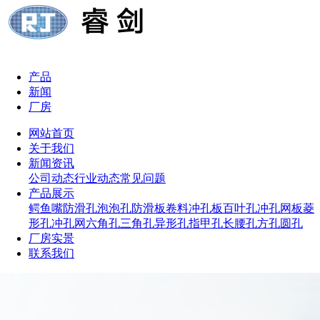
产品
新闻
厂房
网站首页
关于我们
新闻资讯
公司动态
行业动态
常见问题
产品展示
鳄鱼嘴防滑孔
泡泡孔防滑板
卷料冲孔板
百叶孔冲孔网板
菱
形孔冲孔网
六角孔
三角孔
异形孔
指甲孔
长腰孔
方孔
圆孔
厂房实景
联系我们