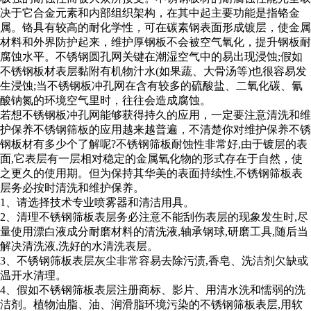
决于它合金元素和内部组织架构，在其中起主要功能是指铬金
属。铬具有较高的耐化学性，可在碳素钢表面形成镀层，使金属
材料和外界防护起来，维护厚钢板不会被空气氧化，提升钢板耐
腐蚀水平。不锈钢圆孔网关键在潮湿空气中的易出现浸蚀;假如
不锈钢板材表层黏附有机物汁水(如果蔬、大骨汤等)也很容易发
生浸蚀;当不锈钢板冲孔网在含有较多的硫酸盐、二氧化碳、氰
酸钠氮的环境空气里时，往往会造成腐蚀。
若想不锈钢板冲孔网能够获得持久的应用，一定要注意清洗和维
护保养不锈钢筛板的应用越来越普遍，不清楚你对维护保养不锈
钢板材有多少个了解呢?不锈钢筛板耐蚀性非常好,由于镀层的表
面,它表层有一层相对稳定的金属氧化物的形式存在于自然，使
之更久的使用期。但为保持其华美的表面持续性,不锈钢筛板表
层务必按时清洗和维护保养。
1、请选择技术专业喷雾器和清洁用具。
2、清理不锈钢筛板表层务必注意不能刮伤表层的现象发生时,尽
量使用漂白液成分耐磨材料的清洗液,轴承钢球,研磨工具,随后当
解决清洗液,洗好的水清洗表层。
3、不锈钢筛板表层灰尘非常容易去除污渍,香皂、洗洁剂欠缺或
温开水清理。
4、假如不锈钢筛板表层注册商标、影片、用清水洗和懦弱的洗
洁剂。植物油脂、油、润滑脂环境污染的不锈钢筛板表层,用软