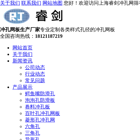
关于我们
联系我们
网站地图
您好！欢迎访问上海睿剑冲孔网筛
冲孔网板生产厂家
专业定制各类样式孔径的冲孔网板
全国咨询热线：
18121187219
网站首页
关于我们
新闻资讯
公司动态
行业动态
常见问题
产品展示
鳄鱼嘴防滑孔
泡泡孔防滑板
卷料冲孔板
百叶孔冲孔网板
菱形孔冲孔网
六角孔
三角孔
异形孔