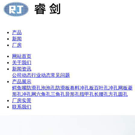
产品
新闻
厂房
网站首页
关于我们
新闻资讯
公司动态
行业动态
常见问题
产品展示
鳄鱼嘴防滑孔
泡泡孔防滑板
卷料冲孔板
百叶孔冲孔网板
菱
形孔冲孔网
六角孔
三角孔
异形孔
指甲孔
长腰孔
方孔
圆孔
厂房实景
联系我们