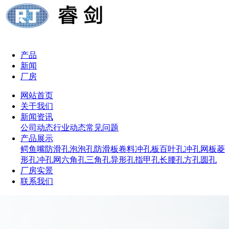
产品
新闻
厂房
网站首页
关于我们
新闻资讯
公司动态
行业动态
常见问题
产品展示
鳄鱼嘴防滑孔
泡泡孔防滑板
卷料冲孔板
百叶孔冲孔网板
菱
形孔冲孔网
六角孔
三角孔
异形孔
指甲孔
长腰孔
方孔
圆孔
厂房实景
联系我们