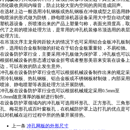
消化吸收房间内噪音，防止比较大室内空间的房间造成回声。
在选材上边一般选用冷轧钢板或热轧钢板在冲做成型之后选用静
电喷涂的形式做为防锈，静电喷涂机器设备采用大中型自动式镀
塑机器设备，所喷漆出来的产品上塑量匀称，表面光滑度高，取
代了之前的喷涂处理方法，是常用的冲孔机装修吊顶选用的表层
处理方法。
在吊顶次序主龙骨跨距较大的情况下也可采用铝合金板冲孔板制
作，选用铝合金板制做的好处在于铝合金板重量轻，不易松驰。
在设备防护罩行业，主要采用冲孔板做为保护罩，冲孔板也可以
根据机械设备的形态通过钣金折弯或者整形美容来安装在设备上
边，可以有效的防止发生意外。
冲孔板在设备防护罩行业也可以根据机械设备制作出来的规定采
用冷轧钢板、热轧钢板、铝合金板或不锈钢板材制做，内部采用
喷涂、静电喷塑等表面处理方法开展防锈。
冲孔板在设备防护罩行业也可以根据机械规定采用0.5mm至
5.0mm随意薄厚的板材进行制作。
在设备防护罩领域内的冲孔板可选用环形孔、正方形孔、三角形
孔、梅花形孔或百叶窗板孔，在机械防护罩上边打孔的优点是可
以对机械在运行过程中所的热量开展排热。
上一条
冲孔网板的外形尺寸