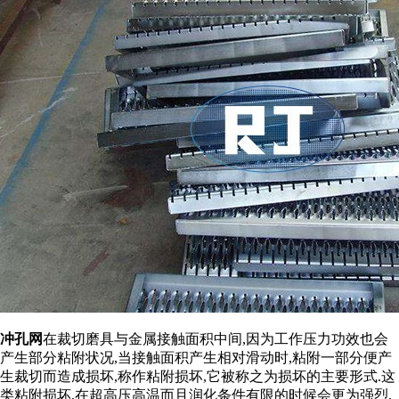
冲孔网
在裁切磨具与金属接触面积中间,因为工作压力功效也会
产生部分粘附状况,当接触面积产生相对滑动时,粘附一部分便产
生裁切而造成损坏,称作粘附损坏,它被称之为损坏的主要形式.这
类粘附损坏,在超高压高温而且润化条件有限的时候会更为强烈,