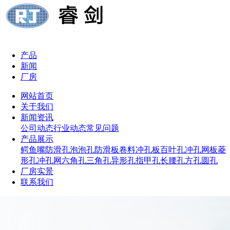
产品
新闻
厂房
网站首页
关于我们
新闻资讯
公司动态
行业动态
常见问题
产品展示
鳄鱼嘴防滑孔
泡泡孔防滑板
卷料冲孔板
百叶孔冲孔网板
菱
形孔冲孔网
六角孔
三角孔
异形孔
指甲孔
长腰孔
方孔
圆孔
厂房实景
联系我们