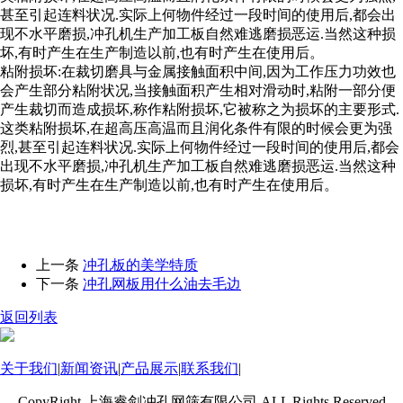
甚至引起连料状况.实际上何物件经过一段时间的使用后,都会出
现不水平磨损,冲孔机生产加工板自然难逃磨损恶运.当然这种损
坏,有时产生在生产制造以前,也有时产生在使用后。
粘附损坏:在裁切磨具与金属接触面积中间,因为工作压力功效也
会产生部分粘附状况,当接触面积产生相对滑动时,粘附一部分便
产生裁切而造成损坏,称作粘附损坏,它被称之为损坏的主要形式.
这类粘附损坏,在超高压高温而且润化条件有限的时候会更为强
烈,甚至引起连料状况.实际上何物件经过一段时间的使用后,都会
出现不水平磨损,冲孔机生产加工板自然难逃磨损恶运.当然这种
损坏,有时产生在生产制造以前,也有时产生在使用后。
上一条
冲孔板的美学特质
下一条
冲孔网板用什么油去毛边
返回列表
关于我们
|
新闻资讯
|
产品展示
|
联系我们
|
CopyRight 上海睿剑冲孔网筛有限公司 ALL Rights Reserved