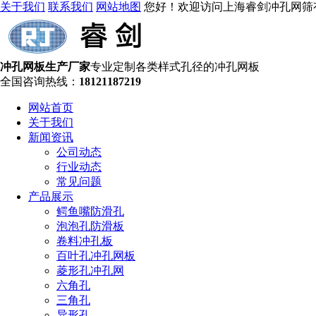
关于我们
联系我们
网站地图
您好！欢迎访问上海睿剑冲孔网筛
冲孔网板生产厂家
专业定制各类样式孔径的冲孔网板
全国咨询热线：
18121187219
网站首页
关于我们
新闻资讯
公司动态
行业动态
常见问题
产品展示
鳄鱼嘴防滑孔
泡泡孔防滑板
卷料冲孔板
百叶孔冲孔网板
菱形孔冲孔网
六角孔
三角孔
异形孔