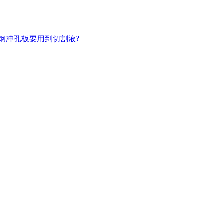
钢冲孔板要用到切割液?