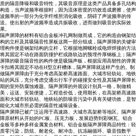
质的隔音降噪和吸音特性，其吸音原理是这类产品具备多孔结构
构造，当声波频率根据时，因为流体密度的功效造成磨擦，使声
波频率的一部分为化学纤维所消化吸收，阴碍了声波频率的传
送。使出射的声波频率造成共振吸收，进而做到吸音的实际效
果。
隔声屏障的材料有铝合金板冲孔网制做而成，它的构造由钢架结
构的立杆及其吸隔音性屏板这两一部分组成，隔声屏障的关键审
理构件便是钢架结构的立杆，它根据地脚螺栓或电焊焊接的方法
将其固定不动在路面防撞护栏或路轨边的预埋件厚钢板上；隔声
屏障的吸音隔音性的构件便是吸隔声板，根据应用高韧性的弹黄
卡扣将其固定不动在H型立杆槽体，隔声屏障就这样产生的。制
做隔声屏障由于充分考虑高架桥髙速路面、大城市轻轨站、地铁
站的风压，充分考虑交通出行车子的碰撞安全性及其隔声屏障长
期的室外防腐蚀难题。隔声屏障的外观设计别具一格，制做精
美，运送、安裝便捷，工程造价低，使用期长，在高架桥髙速路
面和大城市轻轨站、地铁站的防噪音污染中具有关键功效，是智
能化大城市所必需的隔音性减噪设备。
隔声屏障已被广泛运用于高速路、大城市高架桥等地区。隔声屏
障原材料从开始的PC板、压克力板，发展趋势到彩钢瓦、铝合
金板等多种多样金属复合材料。铝合金板隔声屏障商品特性：轻
质零污染，防炫、耐老化、耐冲击、抗冻融循环、吸音指数平