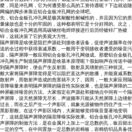
麼，同是冲孔网，它为何遭受那么高的工资待遇呢？下边就追随
网编的脚步来靠近铝合金板冲孔网的全球吧。
先，铝合金板孔冲孔网是极其耐酸性耐碱性的，并且因为它的质
量缘故也是十分的牢固的，这种都表明它是十分好用的。次之，
铝合金板冲孔网选用高碳钢丝电焊焊接进行后历经镀锌厂热镀
锌，这就决策了它的美观大方性。
隔声屏障是啥便是阻拦声源处到接收者设备，促使声波频率在传
送的全过程中获得衰减系数，一般用于变弱接收者遭受的噪音污
染，隔声屏障一般应用铝合金板孔冲孔网做成。那麼铝合金板孔
冲孔网生产制造隔声屏障是啥基本原理呢？假如响声在传送中碰
到隔声屏障时，便会产生反射面、散射及其绕射的三种状况。一
般大家将隔声屏障觉得是可以阻拦直达声的散播，并能衰减系数
散射声，而散射声造成的危害就不大了。因而，一般大家应用隔
音降噪量来表明隔声屏障的隔音性实际效果，也是隔声屏障的二
种屏蔽掉噪音的方法。大家假定在声源处和接纳点中间有一个隔
声屏障，设天然屏障无尽长，声波频率只能从天然屏障上边绕射
过去，而在之后产生一个声影区，就象光源被物件挡住产生一个
黑影那般。在这个声影区域内，大家能够觉得噪音显著地变弱
了，这就是隔声屏障的隔音降噪实际效果。铝合金板孔冲孔网隔
声屏障的制做方法，是在金属片上加上一定总数的孔，板后留出
一定的空气，在中间置放一定总数的岩棉板，岩棉纺织品具备优