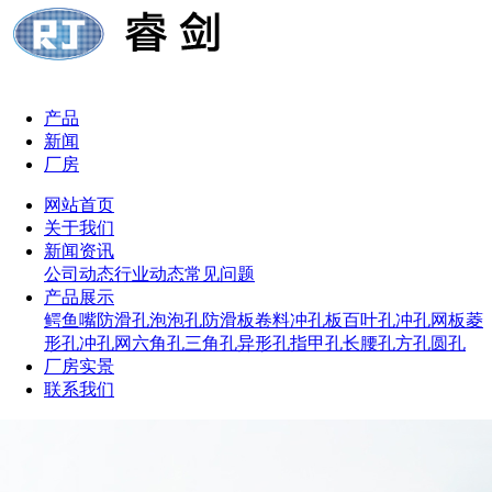
产品
新闻
厂房
网站首页
关于我们
新闻资讯
公司动态
行业动态
常见问题
产品展示
鳄鱼嘴防滑孔
泡泡孔防滑板
卷料冲孔板
百叶孔冲孔网板
菱
形孔冲孔网
六角孔
三角孔
异形孔
指甲孔
长腰孔
方孔
圆孔
厂房实景
联系我们