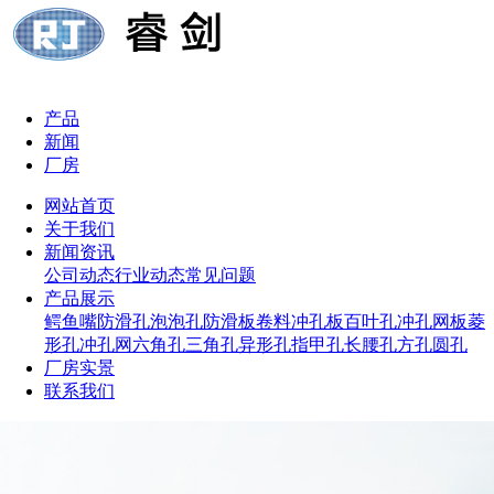
产品
新闻
厂房
网站首页
关于我们
新闻资讯
公司动态
行业动态
常见问题
产品展示
鳄鱼嘴防滑孔
泡泡孔防滑板
卷料冲孔板
百叶孔冲孔网板
菱
形孔冲孔网
六角孔
三角孔
异形孔
指甲孔
长腰孔
方孔
圆孔
厂房实景
联系我们