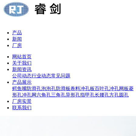
产品
新闻
厂房
网站首页
关于我们
新闻资讯
公司动态
行业动态
常见问题
产品展示
鳄鱼嘴防滑孔
泡泡孔防滑板
卷料冲孔板
百叶孔冲孔网板
菱
形孔冲孔网
六角孔
三角孔
异形孔
指甲孔
长腰孔
方孔
圆孔
厂房实景
联系我们