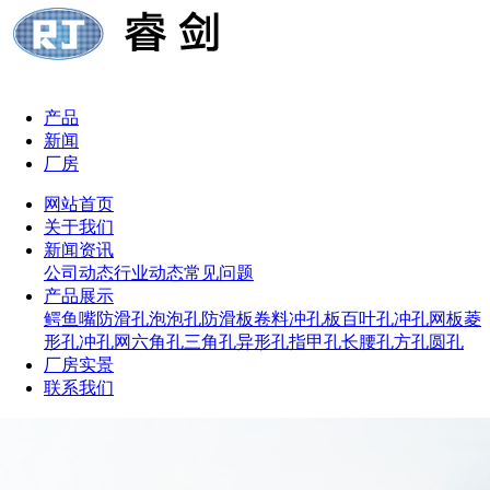
产品
新闻
厂房
网站首页
关于我们
新闻资讯
公司动态
行业动态
常见问题
产品展示
鳄鱼嘴防滑孔
泡泡孔防滑板
卷料冲孔板
百叶孔冲孔网板
菱
形孔冲孔网
六角孔
三角孔
异形孔
指甲孔
长腰孔
方孔
圆孔
厂房实景
联系我们