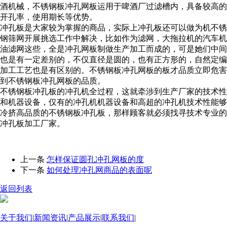
酒机械，不锈钢板冲孔网板运用于啤酒厂过滤槽内，具备较高的
开孔率，使用期长等优势。
冲孔板是大家较为掌握的商品，实际上冲孔板还可以做为机不锈
钢筛网开展挑选工作中解决，比如作为滤网，大拖拉机的汽车机
油滤网这些，全是冲孔网板制做生产加工而成的，可是她们中间
也是有一定差别的，不仅直径是圆的，也有正方形的，自然定编
加工工艺也是有区别的。不锈钢板冲孔网板的板才品质立即危害
到不锈钢板冲孔网板的品质。
不锈钢板冲孔板的冲孔机全过程，这就牵涉到生产厂家的技术性
和机器设备，仅有的冲孔机机器设备和高超的冲孔机技术性能够
冷挤高品质的不锈钢板冲孔板，那样顾客就必须找寻技术专业的
冲孔板加工厂家。
上一条
怎样保证圆孔冲孔网板的度
下一条
如何处理冲孔网商品的表面呢
返回列表
关于我们
|
新闻资讯
|
产品展示
|
联系我们
|