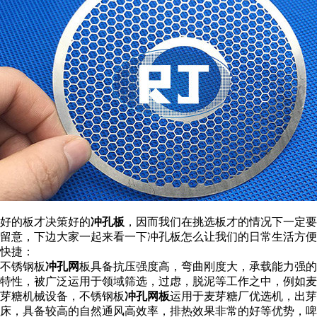
好的板才决策好的
冲孔板
，因而我们在挑选板才的情况下一定要
留意，下边大家一起来看一下冲孔板怎么让我们的日常生活方便
快捷：
不锈钢板
冲孔网
板具备抗压强度高，弯曲刚度大，承载能力强的
特性，被广泛运用于领域筛选，过虑，脱泥等工作之中，例如麦
芽糖机械设备，不锈钢板
冲孔网板
运用于麦芽糖厂优选机，出芽
床，具备较高的自然通风高效率，排热效果非常的好等优势，啤