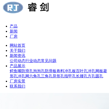
产品
新闻
厂房
网站首页
关于我们
新闻资讯
公司动态
行业动态
常见问题
产品展示
鳄鱼嘴防滑孔
泡泡孔防滑板
卷料冲孔板
百叶孔冲孔网板
菱
形孔冲孔网
六角孔
三角孔
异形孔
指甲孔
长腰孔
方孔
圆孔
厂房实景
联系我们