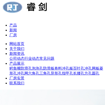
产品
新闻
厂房
网站首页
关于我们
新闻资讯
公司动态
行业动态
常见问题
产品展示
鳄鱼嘴防滑孔
泡泡孔防滑板
卷料冲孔板
百叶孔冲孔网板
菱
形孔冲孔网
六角孔
三角孔
异形孔
指甲孔
长腰孔
方孔
圆孔
厂房实景
联系我们