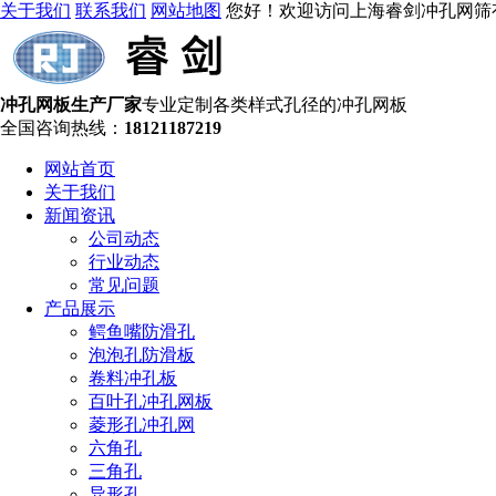
关于我们
联系我们
网站地图
您好！欢迎访问上海睿剑冲孔网筛
冲孔网板生产厂家
专业定制各类样式孔径的冲孔网板
全国咨询热线：
18121187219
网站首页
关于我们
新闻资讯
公司动态
行业动态
常见问题
产品展示
鳄鱼嘴防滑孔
泡泡孔防滑板
卷料冲孔板
百叶孔冲孔网板
菱形孔冲孔网
六角孔
三角孔
异形孔