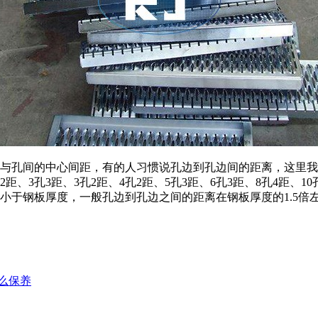
与孔间的中心间距，有的人习惯说孔边到孔边间的距离，这里我
2孔2距、3孔3距、3孔2距、4孔2距、5孔3距、6孔3距、8孔4距
小于钢板厚度，一般孔边到孔边之间的距离在钢板厚度的1.5倍
么保养